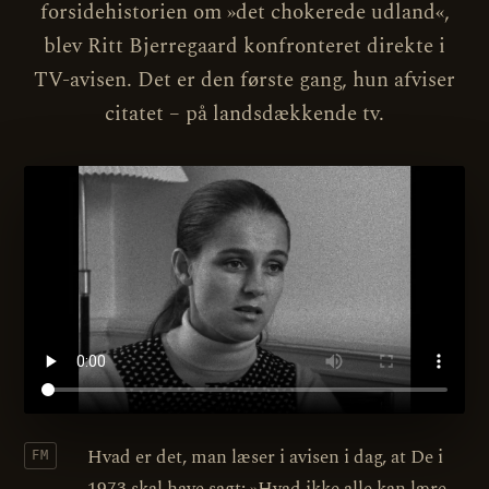
forsidehistorien om »det chokerede udland«,
blev Ritt Bjerregaard konfronteret direkte i
TV-avisen. Det er den første gang, hun afviser
citatet – på landsdækkende tv.
Hvad er det, man læser i avisen i dag, at De i
FM
1973 skal have sagt: »Hvad ikke alle kan lære,