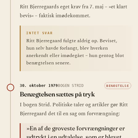
Ritt Bjerregaards eget krav fra 7. maj – »et klart
bevis« – faktisk imødekommet.
INTET SVAR
Ritt Bjerregaard fulgte aldrig op. Beviset,
hun selv havde forlangt, blev hverken
anerkendt eller imødegået – hun gentog blot
benægtelsen senere.
30. oktober 1979
BOGEN STRID
BENÆGTELSE
Benægtelsen sættes på tryk
I bogen Strid. Politiske taler og artikler gør Ritt
Bjerregaard det til en sag om forvrængning:
»En af de groveste forvrængninger er
udtrykt i en udtalelse, som er blevet