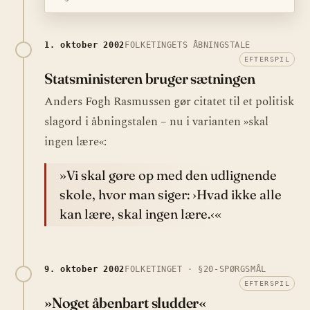
1. oktober 2002
FOLKETINGETS ÅBNINGSTALE
EFTERSPIL
Statsministeren bruger sætningen
Anders Fogh Rasmussen gør citatet til et politisk
slagord i åbningstalen – nu i varianten »skal
ingen lære«:
»Vi skal gøre op med den udlignende
skole, hvor man siger: ›Hvad ikke alle
kan lære, skal ingen lære.‹«
9. oktober 2002
FOLKETINGET · §20-SPØRGSMÅL
EFTERSPIL
»Noget åbenbart sludder«