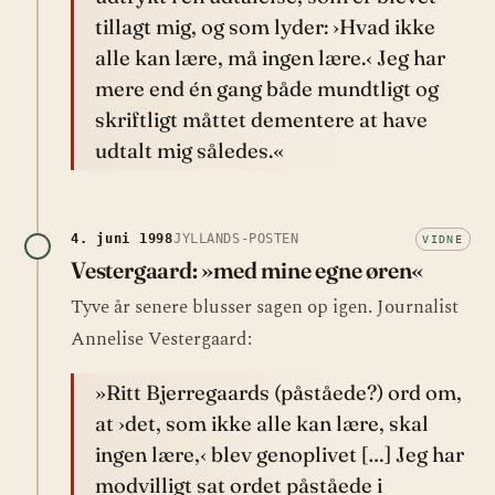
tillagt mig, og som lyder: ›Hvad ikke
alle kan lære, må ingen lære.‹ Jeg har
mere end én gang både mundtligt og
skriftligt måttet dementere at have
udtalt mig således.«
4. juni 1998
JYLLANDS-POSTEN
VIDNE
Vestergaard: »med mine egne øren«
Tyve år senere blusser sagen op igen. Journalist
Annelise Vestergaard:
»Ritt Bjerregaards (påståede?) ord om,
at ›det, som ikke alle kan lære, skal
ingen lære,‹ blev genoplivet […] Jeg har
modvilligt sat ordet påståede i