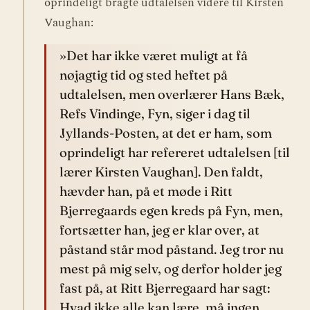
oprindeligt bragte udtalelsen videre til Kirsten
Vaughan:
»Det har ikke været muligt at få
nøjagtig tid og sted heftet på
udtalelsen, men overlærer Hans Bæk,
Refs Vindinge, Fyn, siger i dag til
Jyllands-Posten, at det er ham, som
oprindeligt har refereret udtalelsen [til
lærer Kirsten Vaughan]. Den faldt,
hævder han, på et møde i Ritt
Bjerregaards egen kreds på Fyn, men,
fortsætter han, jeg er klar over, at
påstand står mod påstand. Jeg tror nu
mest på mig selv, og derfor holder jeg
fast på, at Ritt Bjerregaard har sagt:
Hvad ikke alle kan lære, må ingen