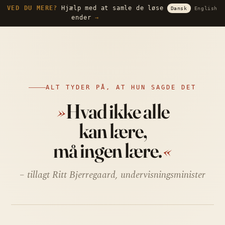
VED DU MERE?
Hjælp med at samle de løse
Dansk
English
ender
→
ALT TYDER PÅ, AT HUN SAGDE DET
»
Hvad ikke alle
kan lære,
må ingen lære.
«
– tillagt Ritt Bjerregaard, undervisningsminister