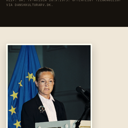
KLIP: DR, TV-AVISEN 18.9.1975. OFFENTLIGT TILGÆNGELIGT
VIA DANSKKULTURARV.DK.