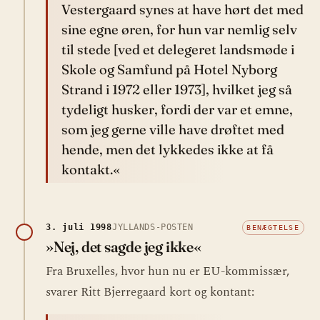
Vestergaard synes at have hørt det med
sine egne øren, for hun var nemlig selv
til stede [ved et delegeret landsmøde i
Skole og Samfund på Hotel Nyborg
Strand i 1972 eller 1973], hvilket jeg så
tydeligt husker, fordi der var et emne,
som jeg gerne ville have drøftet med
hende, men det lykkedes ikke at få
kontakt.«
3. juli 1998
JYLLANDS-POSTEN
BENÆGTELSE
»Nej, det sagde jeg ikke«
Fra Bruxelles, hvor hun nu er EU-kommissær,
svarer Ritt Bjerregaard kort og kontant: