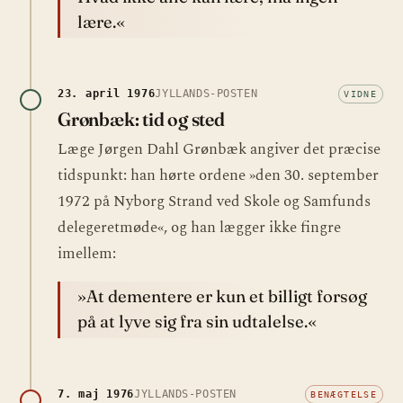
lære.«
23. april 1976
JYLLANDS-POSTEN
VIDNE
Grønbæk: tid og sted
Læge Jørgen Dahl Grønbæk angiver det præcise
tidspunkt: han hørte ordene »den 30. september
1972 på Nyborg Strand ved Skole og Samfunds
delegeretmøde«, og han lægger ikke fingre
imellem:
»At dementere er kun et billigt forsøg
på at lyve sig fra sin udtalelse.«
7. maj 1976
JYLLANDS-POSTEN
BENÆGTELSE