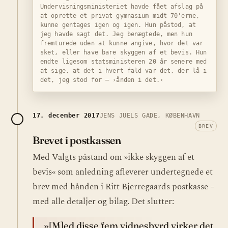
Undervisningsministeriet havde fået afslag på
at oprette et privat gymnasium midt 70'erne,
kunne gentages igen og igen. Hun påstod, at
jeg havde sagt det. Jeg benægtede, men hun
fremturede uden at kunne angive, hvor det var
sket, eller have bare skyggen af et bevis. Hun
endte ligesom statsministeren 20 år senere med
at sige, at det i hvert fald var det, der lå i
det, jeg stod for – ›ånden i det.‹
17. december 2017
JENS JUELS GADE, KØBENHAVN
BREV
Brevet i postkassen
Med Valgts påstand om »ikke skyggen af et
bevis« som anledning afleverer undertegnede et
brev med hånden i Ritt Bjerregaards postkasse –
med alle detaljer og bilag. Det slutter:
»[M]ed disse fem vidnesbyrd virker det