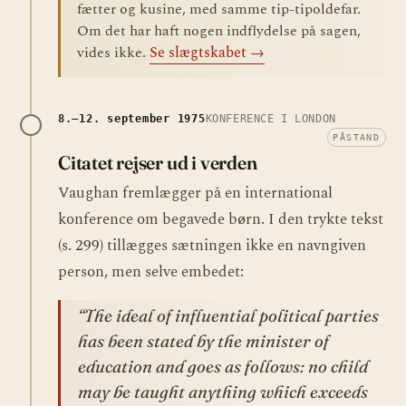
fætter og kusine, med samme tip-tipoldefar.
Om det har haft nogen indflydelse på sagen,
vides ikke.
Se slægtskabet →
8.–12. september 1975
KONFERENCE I LONDON
PÅSTAND
Citatet rejser ud i verden
Vaughan fremlægger på en international
konference om begavede børn. I den trykte tekst
(s. 299) tillægges sætningen ikke en navngiven
person, men selve embedet:
“The ideal of influential political parties
has been stated by the minister of
education and goes as follows: no child
may be taught anything which exceeds