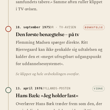
samfundets tabere.« Samme aften ruller klippet
i TV-avisen.
18. september 1975
DR · TV-AVISEN
BENÆGTELSE
Den første benægtelse – på tv
Flemming Madsen spørger direkte. Ritt
Bjerregaard kan ikke genkalde sig udtalelsen og
kalder den et »meget ufrugtbart udgangspunkt
for uddannelsessystemet«.
Se klippet og hele ordvekslingen ovenfor.
13. april 1976
JYLLANDS-POSTEN
VIDNE
Hans Bæk: »Jeg holder fast«
Overlærer Hans Bæk træder frem som den, der