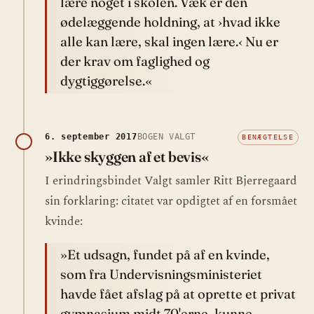
lære noget i skolen. Væk er den
ødelæggende holdning, at ›hvad ikke
alle kan lære, skal ingen lære.‹ Nu er
der krav om faglighed og
dygtiggørelse.«
6. september 2017
BOGEN VALGT
BENÆGTELSE
»Ikke skyggen af et bevis«
I erindringsbindet Valgt samler Ritt Bjerregaard
sin forklaring: citatet var opdigtet af en forsmået
kvinde:
»Et udsagn, fundet på af en kvinde,
som fra Undervisningsministeriet
havde fået afslag på at oprette et privat
gymnasium midt 70'erne, kunne